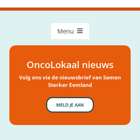
Menu
OncoLokaal – Home
Over OncoLokaal
OncoLokaal nieuws
Mijn hulpvraag
Nieuws
Volg ons via de nieuwsbrief van Samen
Sterker Eemland
MELD JE AAN