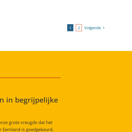
1
2
Volgende
 in begrijpelijke
nze grote vreugde dat het
r Eemland is goedgekeurd.