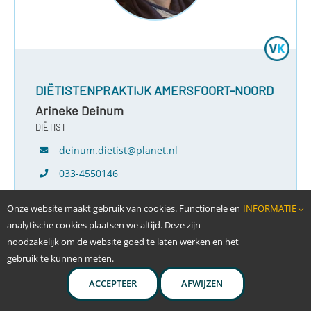
DIËTISTENPRAKTIJK AMERSFOORT-NOORD
Arineke Deinum
DIËTIST
deinum.dietist@planet.nl
033-4550146
Onze website maakt gebruik van cookies. Functionele en
INFORMATIE
Hof der Gedachten 11
analytische cookies plaatsen we altijd. Deze zijn
3823 WB Amersfoort
noodzakelijk om de website goed te laten werken en het
dietistenamersfoort-noord.nl
gebruik te kunnen meten.
ACCEPTEER
AFWIJZEN