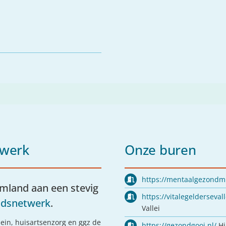
twerk
Onze buren
https://mentaalgezondm
emland aan een stevig
https://vitalegeldersevall
idsnetwerk
.
Vallei
ein, huisartsenzorg en ggz de
https://gezondgooi.nl/
Hi