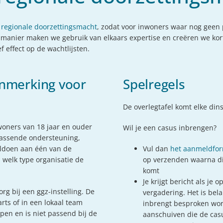
e
regionale doorzettingsmacht
, zodat voor inwoners waar nog geen 
nier maken we gebruik van elkaars expertise en creëren we korte
 effect op de wachtlijsten.
nmerking voor
Spelregels
De overlegtafel komt elke din
nwoners van 18 jaar en ouder
Wil je een casus inbrengen?
 passende ondersteuning,
oldoen aan één van de
Vul dan
het aanmeldfor
 welk type organisatie de
op verzenden waarna di
komt
Je krijgt bericht als je 
org bij een ggz-instelling. De
vergadering. Het is bela
ts of in een lokaal team
inbrengt besproken word
pen en is niet passend bij de
aanschuiven die de cas