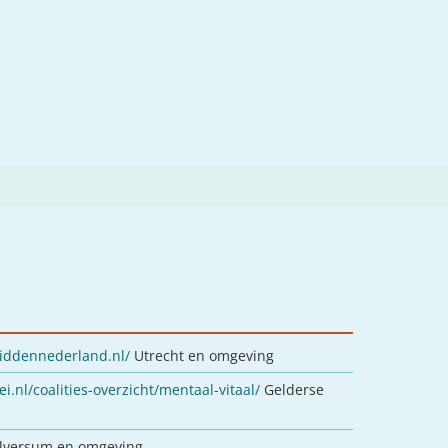
iddennederland.nl/
Utrecht en omgeving
ei.nl/coalities-overzicht/mentaal-vitaal/
Gelderse
lversum en omgeving