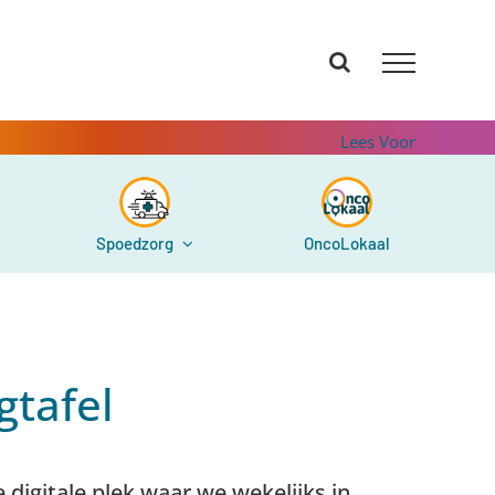
Lees Voor
Spoedzorg
OncoLokaal
gtafel
 digitale plek waar we wekelijks in