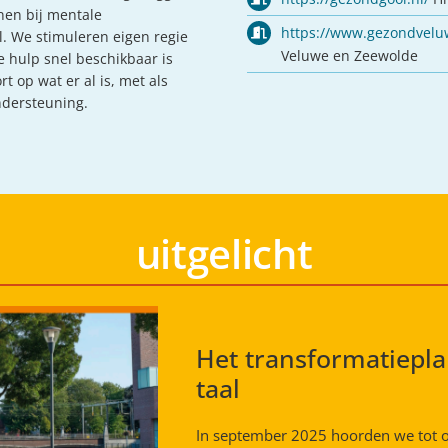
nen bij mentale
https://www.gezondvelu
l. We stimuleren eigen regie
Veluwe en Zeewolde
e hulp snel beschikbaar is
 op wat er al is, met als
ndersteuning.
uitgelicht
Het transformatieplan
taal
In september 2025 hoorden we tot o