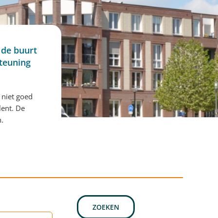
 de buurt
steuning
 niet goed
lent. De
n.
ZOEKEN