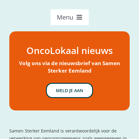
Menu
OncoLokaal – Home
Over OncoLokaal
OncoLokaal nieuws
Mijn hulpvraag
Nieuws
Volg ons via de nieuwsbrief van Samen
Sterker Eemland
MELD JE AAN
Samen Sterker Eemland is verantwoordelijk voor de
verwerking van persoonsgegevens zoals weergegeven in