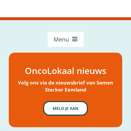
Menu
OncoLokaal – Home
Over OncoLokaal
OncoLokaal nieuws
Mijn hulpvraag
Nieuws
Volg ons via de nieuwsbrief van Samen
Sterker Eemland
MELD JE AAN