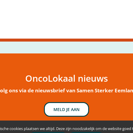
OncoLokaal nieuws
olg ons via de nieuwsbrief van Samen Sterker Eemla
MELD JE AAN
sche cookies plaatsen we altijd. Deze zijn noodzakelijk om de website goed