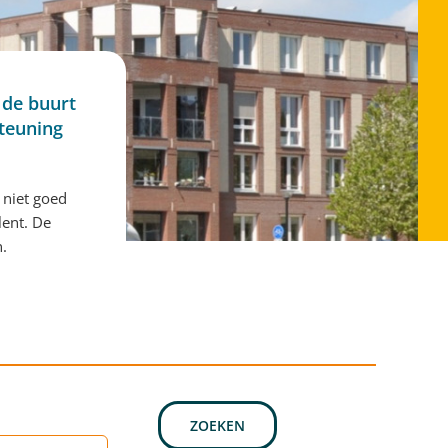
 de buurt
steuning
 niet goed
lent. De
n.
ZOEKEN