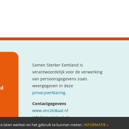
Samen Sterker Eemland is
verantwoordelijk voor de verwerking
van persoonsgegevens zoals
weergegeven in deze
nd
privacyverklaring
.
Contactgegevens
www.oncolokaal.nl
info@oncolokaal.nl
 te laten werken en het gebruik te kunnen meten.
INFORMATIE