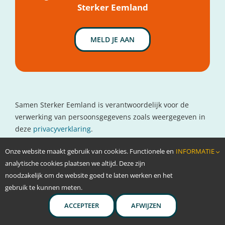
Sterker Eemland
MELD JE AAN
Samen Sterker Eemland is verantwoordelijk voor de
verwerking van persoonsgegevens zoals weergegeven in
deze
privacyverklaring
.
Contactgegevens
Onze website maakt gebruik van cookies. Functionele en
INFORMATIE
www.oncolokaal.nl
analytische cookies plaatsen we altijd. Deze zijn
info@oncolokaal.nl
noodzakelijk om de website goed te laten werken en het
gebruik te kunnen meten.
ACCEPTEER
AFWIJZEN