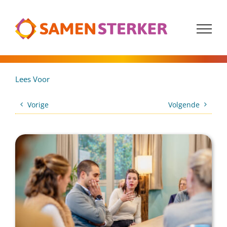
G
a
n
a
a
r
i
Lees Voor
n
h
Vorige
Volgende
o
u
d