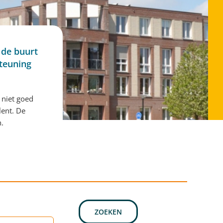
 de buurt
steuning
 niet goed
lent. De
n.
ZOEKEN