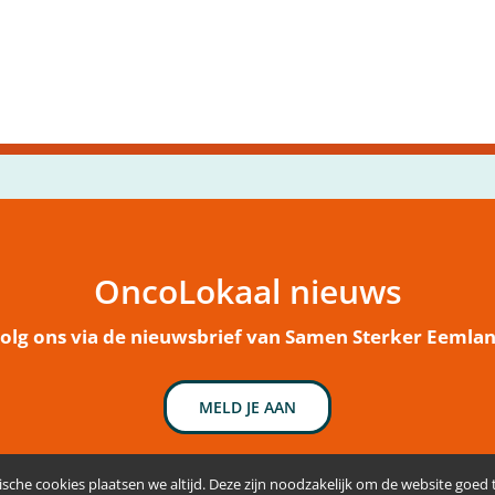
OncoLokaal nieuws
olg ons via de nieuwsbrief van Samen Sterker Eemla
MELD JE AAN
sche cookies plaatsen we altijd. Deze zijn noodzakelijk om de website goed