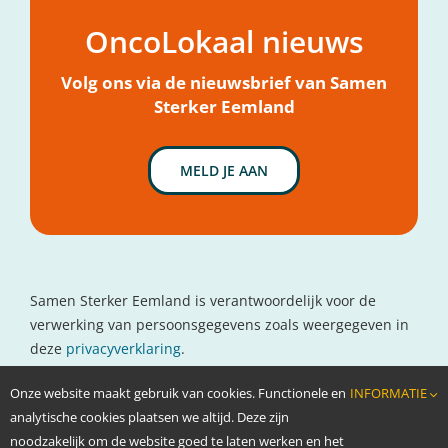
Over OncoLokaal
OncoLokaal nieuws
Mijn hulpvraag
Nieuws
Volg ons via de nieuwsbrief van Samen
Sterker Eemland
MELD JE AAN
Samen Sterker Eemland is verantwoordelijk voor de
verwerking van persoonsgegevens zoals weergegeven in
deze
privacyverklaring
.
Contactgegevens
Onze website maakt gebruik van cookies. Functionele en
INFORMATIE
www.oncolokaal.nl
analytische cookies plaatsen we altijd. Deze zijn
info@oncolokaal.nl
noodzakelijk om de website goed te laten werken en het