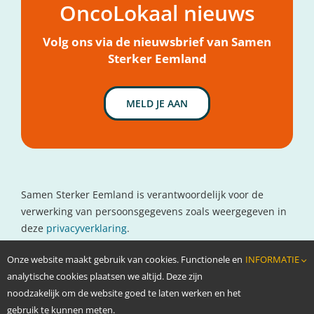
OncoLokaal nieuws
Mijn hulpvraag
Nieuws
Volg ons via de nieuwsbrief van Samen
Sterker Eemland
MELD JE AAN
Samen Sterker Eemland is verantwoordelijk voor de
verwerking van persoonsgegevens zoals weergegeven in
deze
privacyverklaring
.
Contactgegevens
Onze website maakt gebruik van cookies. Functionele en
INFORMATIE
www.oncolokaal.nl
analytische cookies plaatsen we altijd. Deze zijn
info@oncolokaal.nl
noodzakelijk om de website goed te laten werken en het
gebruik te kunnen meten.