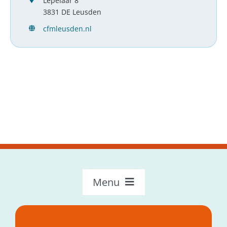
Lepelaar 8
3831 DE Leusden
cfmleusden.nl
Menu
OncoLokaal – Home
Over OncoLokaal