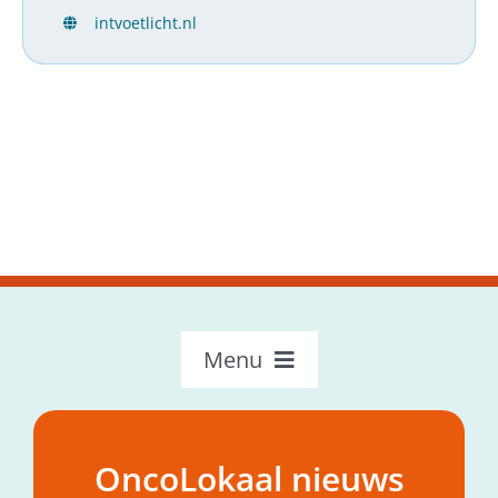
intvoetlicht.nl
Menu
OncoLokaal – Home
Over OncoLokaal
OncoLokaal nieuws
Mijn hulpvraag