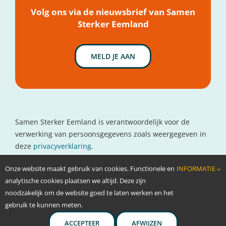
Nieuws
Volg ons via de nieuwsbrief van Samen
Sterker Eemland
MELD JE AAN
Samen Sterker Eemland is verantwoordelijk voor de
verwerking van persoonsgegevens zoals weergegeven in
deze
privacyverklaring
.
Contactgegevens
Onze website maakt gebruik van cookies. Functionele en
INFORMATIE
www.oncolokaal.nl
analytische cookies plaatsen we altijd. Deze zijn
info@oncolokaal.nl
noodzakelijk om de website goed te laten werken en het
gebruik te kunnen meten.
ACCEPTEER
AFWIJZEN