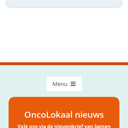
Menu
OncoLokaal – Home
Over OncoLokaal
OncoLokaal nieuws
Mijn hulpvraag
Nieuws
Volg ons via de nieuwsbrief van Samen