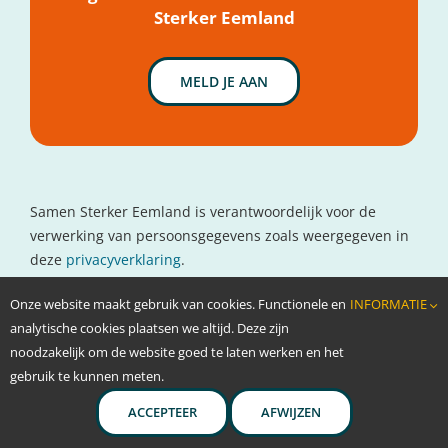
Sterker Eemland
MELD JE AAN
Samen Sterker Eemland is verantwoordelijk voor de
verwerking van persoonsgegevens zoals weergegeven in
deze
privacyverklaring
.
Contactgegevens
Onze website maakt gebruik van cookies. Functionele en
INFORMATIE
www.oncolokaal.nl
analytische cookies plaatsen we altijd. Deze zijn
info@oncolokaal.nl
noodzakelijk om de website goed te laten werken en het
gebruik te kunnen meten.
ACCEPTEER
AFWIJZEN