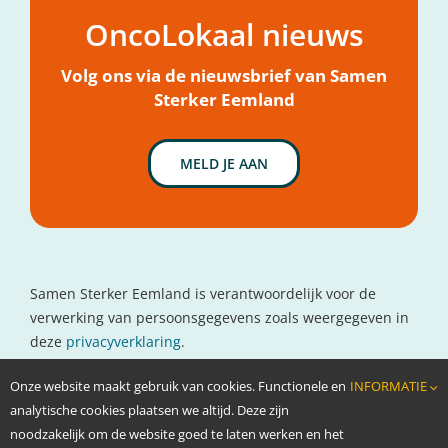
OncoLokaal nieuws
Mijn hulpvraag
Nieuws
Volg ons via de nieuwsbrief van Samen
Sterker Eemland
MELD JE AAN
Samen Sterker Eemland is verantwoordelijk voor de
verwerking van persoonsgegevens zoals weergegeven in
deze
privacyverklaring
.
Contactgegevens
Onze website maakt gebruik van cookies. Functionele en
INFORMATIE
www.oncolokaal.nl
analytische cookies plaatsen we altijd. Deze zijn
info@oncolokaal.nl
noodzakelijk om de website goed te laten werken en het