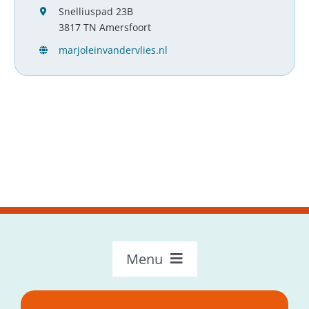
Snelliuspad 23B
3817 TN Amersfoort
marjoleinvandervlies.nl
Menu
OncoLokaal – Home
Over OncoLokaal