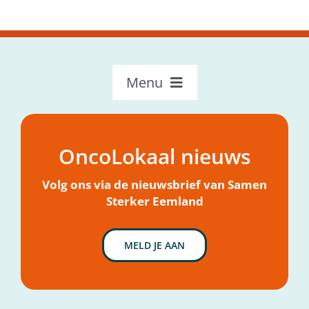
Menu
OncoLokaal – Home
Over OncoLokaal
OncoLokaal nieuws
Mijn hulpvraag
Nieuws
Volg ons via de nieuwsbrief van Samen
Sterker Eemland
MELD JE AAN