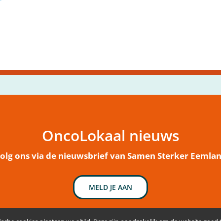
OncoLokaal nieuws
olg ons via de nieuwsbrief van Samen Sterker Eemla
MELD JE AAN