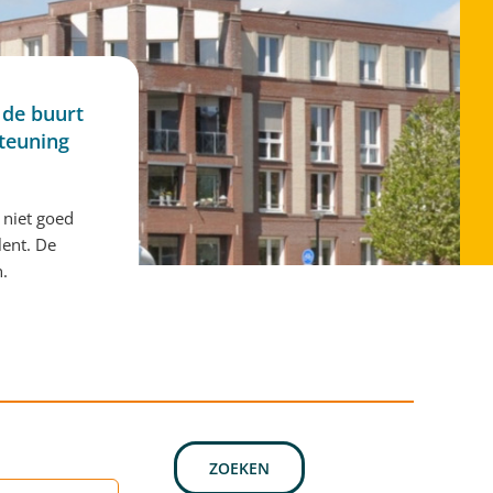
 de buurt
steuning
 niet goed
lent. De
n.
ZOEKEN