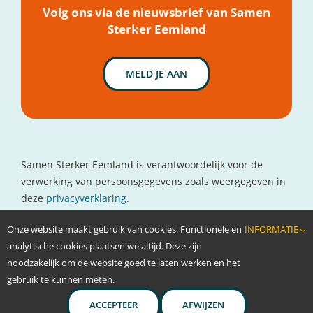
Nieuws
Volg ons via de nieuwsbrief van Samen
Sterker Eemland
MELD JE AAN
Samen Sterker Eemland is verantwoordelijk voor de
verwerking van persoonsgegevens zoals weergegeven in
deze
privacyverklaring
.
Contactgegevens
Onze website maakt gebruik van cookies. Functionele en
INFORMATIE
www.oncolokaal.nl
analytische cookies plaatsen we altijd. Deze zijn
info@oncolokaal.nl
noodzakelijk om de website goed te laten werken en het
gebruik te kunnen meten.
ACCEPTEER
AFWIJZEN