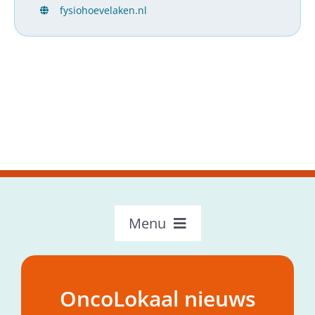
fysiohoevelaken.nl
Menu
OncoLokaal – Home
Over OncoLokaal
OncoLokaal nieuws
Mijn hulpvraag