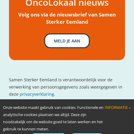
OncoLokaal nieuws
Mijn hulpvraag
Nieuws
Volg ons via de nieuwsbrief van Samen
Sterker Eemland
MELD JE AAN
Samen Sterker Eemland is verantwoordelijk voor de
verwerking van persoonsgegevens zoals weergegeven in
deze
privacyverklaring
.
Contactgegevens
Onze website maakt gebruik van cookies. Functionele en
INFORMATIE
www.oncolokaal.nl
analytische cookies plaatsen we altijd. Deze zijn
info@oncolokaal.nl
noodzakelijk om de website goed te laten werken en het
gebruik te kunnen meten.