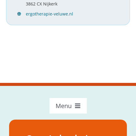
3862 CX Nijkerk
ergotherapie-veluwe.nl
Menu
OncoLokaal – Home
Over OncoLokaal