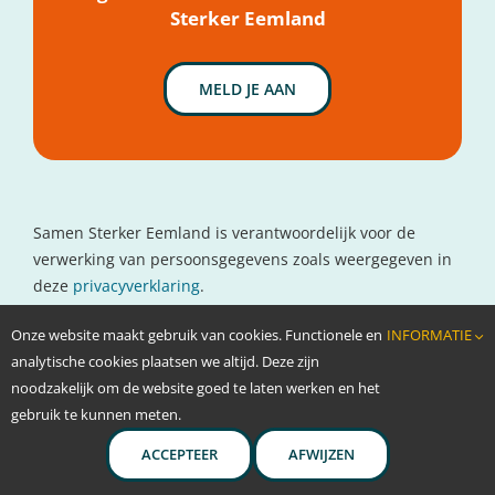
Sterker Eemland
MELD JE AAN
Samen Sterker Eemland is verantwoordelijk voor de
verwerking van persoonsgegevens zoals weergegeven in
deze
privacyverklaring
.
Contactgegevens
Onze website maakt gebruik van cookies. Functionele en
INFORMATIE
www.oncolokaal.nl
analytische cookies plaatsen we altijd. Deze zijn
info@oncolokaal.nl
noodzakelijk om de website goed te laten werken en het
gebruik te kunnen meten.
ACCEPTEER
AFWIJZEN