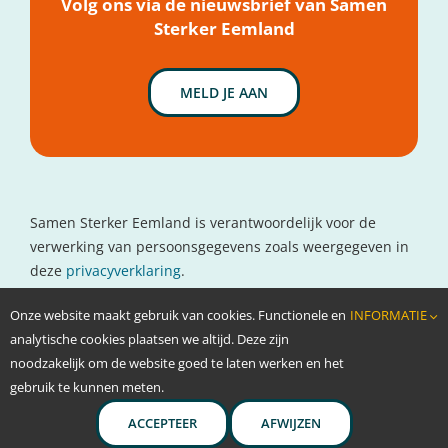
Volg ons via de nieuwsbrief van Samen
Sterker Eemland
MELD JE AAN
Samen Sterker Eemland is verantwoordelijk voor de
verwerking van persoonsgegevens zoals weergegeven in
deze
privacyverklaring
.
Contactgegevens
Onze website maakt gebruik van cookies. Functionele en
INFORMATIE
www.oncolokaal.nl
analytische cookies plaatsen we altijd. Deze zijn
info@oncolokaal.nl
noodzakelijk om de website goed te laten werken en het
gebruik te kunnen meten.
ACCEPTEER
AFWIJZEN