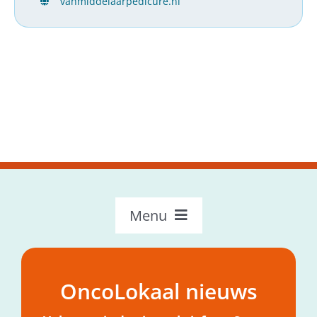
vanmiddelaarpedicure.nl
Menu
OncoLokaal – Home
Over OncoLokaal
OncoLokaal nieuws
Mijn hulpvraag
Nieuws