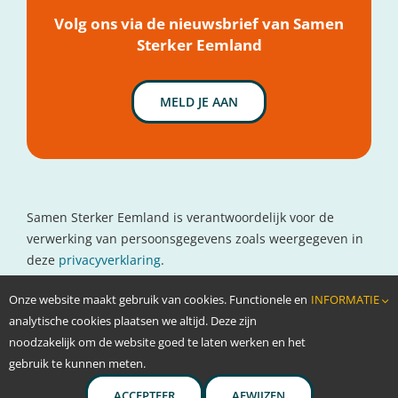
Nieuws
Volg ons via de nieuwsbrief van Samen
Sterker Eemland
MELD JE AAN
Samen Sterker Eemland is verantwoordelijk voor de
verwerking van persoonsgegevens zoals weergegeven in
deze
privacyverklaring
.
Contactgegevens
Onze website maakt gebruik van cookies. Functionele en
INFORMATIE
www.oncolokaal.nl
analytische cookies plaatsen we altijd. Deze zijn
info@oncolokaal.nl
noodzakelijk om de website goed te laten werken en het
gebruik te kunnen meten.
ACCEPTEER
AFWIJZEN