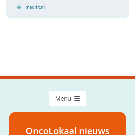
medifit.nl
Menu
OncoLokaal – Home
Over OncoLokaal
OncoLokaal nieuws
Mijn hulpvraag