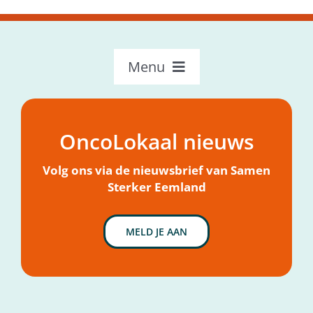
Menu
OncoLokaal – Home
Over OncoLokaal
OncoLokaal nieuws
Mijn hulpvraag
Nieuws
Volg ons via de nieuwsbrief van Samen
Sterker Eemland
MELD JE AAN