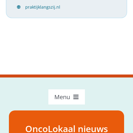
praktijklangszij.nl
Menu
OncoLokaal – Home
Over OncoLokaal
OncoLokaal nieuws
Mijn hulpvraag