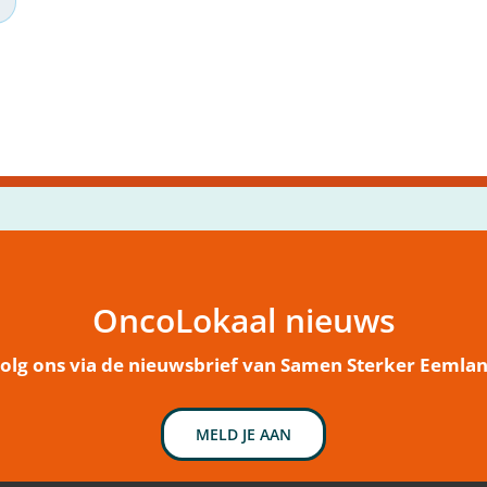
OncoLokaal nieuws
olg ons via de nieuwsbrief van Samen Sterker Eemla
MELD JE AAN