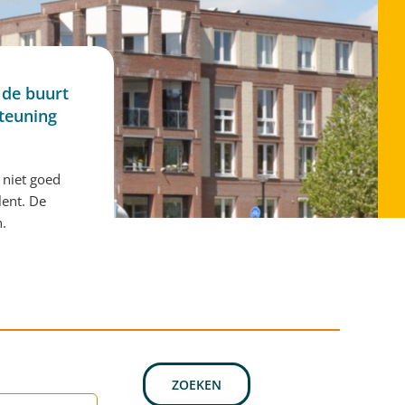
 de buurt
steuning
 niet goed
lent. De
n.
ZOEKEN