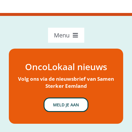
Menu
OncoLokaal – Home
Over OncoLokaal
OncoLokaal nieuws
Mijn hulpvraag
Nieuws
Volg ons via de nieuwsbrief van Samen
Sterker Eemland
MELD JE AAN