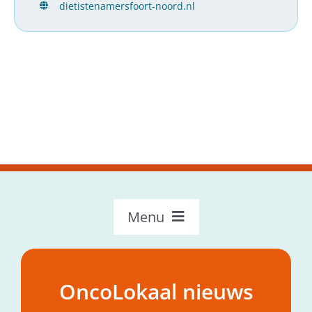
dietistenamersfoort-noord.nl
Menu
OncoLokaal – Home
Over OncoLokaal
OncoLokaal nieuws
Mijn hulpvraag
Nieuws