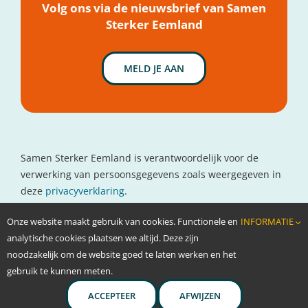
Volg ons via de nieuwsbrief van Samen
Sterker Eemland
MELD JE AAN
Samen Sterker Eemland is verantwoordelijk voor de
verwerking van persoonsgegevens zoals weergegeven in
deze
privacyverklaring
.
Contactgegevens
Onze website maakt gebruik van cookies. Functionele en
INFORMATIE
www.oncolokaal.nl
analytische cookies plaatsen we altijd. Deze zijn
info@oncolokaal.nl
noodzakelijk om de website goed te laten werken en het
gebruik te kunnen meten.
ACCEPTEER
AFWIJZEN