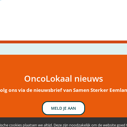
OncoLokaal nieuws
olg ons via de nieuwsbrief van Samen Sterker Eemla
MELD JE AAN
sche cookies plaatsen we altijd. Deze zijn noodzakelijk om de website goed