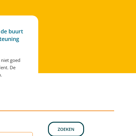
 de buurt
steuning
 niet goed
lent. De
n.
ZOEKEN