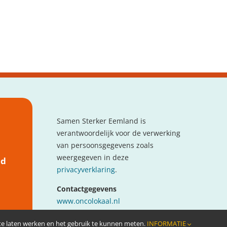
Samen Sterker Eemland is
verantwoordelijk voor de verwerking
van persoonsgegevens zoals
weergegeven in deze
nd
privacyverklaring
.
Contactgegevens
www.oncolokaal.nl
info@oncolokaal.nl
 te laten werken en het gebruik te kunnen meten.
INFORMATIE