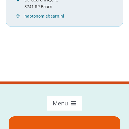
3741 RP Baarn
haptonomiebaarn.nl
Menu
OncoLokaal – Home
Over OncoLokaal