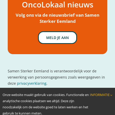
OncoLokaal nieuws
Mijn hulpvraag
Nieuws
Volg ons via de nieuwsbrief van Samen
Sterker Eemland
MELD JE AAN
Samen Sterker Eemland is verantwoordelijk voor de
verwerking van persoonsgegevens zoals weergegeven in
deze
privacyverklaring
.
Contactgegevens
Onze website maakt gebruik van cookies. Functionele en
INFORMATIE
www.oncolokaal.nl
analytische cookies plaatsen we altijd. Deze zijn
info@oncolokaal.nl
noodzakelijk om de website goed te laten werken en het
gebruik te kunnen meten.