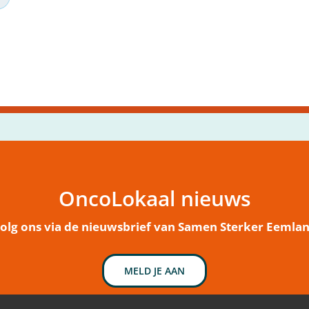
OncoLokaal nieuws
olg ons via de nieuwsbrief van Samen Sterker Eemla
MELD JE AAN