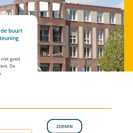
 de buurt
steuning
 niet goed
lent. De
n.
ZOEKEN