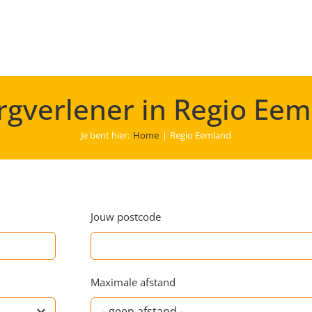
rgverlener in Regio Ee
Je bent hier:
Home
Regio Eemland
Jouw postcode
Maximale afstand