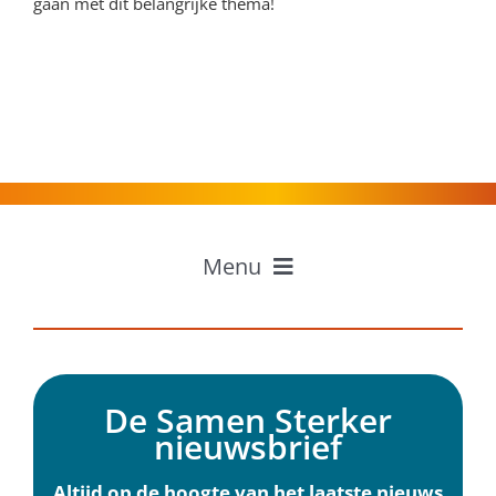
gaan met dit belangrijke thema!
Menu
Home
Professionals
Inwoners
De Samen Sterker
Ervaringen
nieuwsbrief
Over Samen Sterker
Nieuws
Altijd op de hoogte van het laatste nieuws