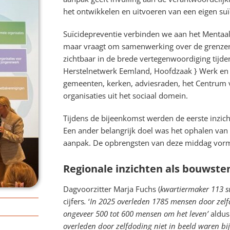
het ontwikkelen en uitvoeren van een eigen suï
Suïcidepreventie verbinden we aan het Menta
maar vraagt om samenwerking over de grenzen
zichtbaar in de brede vertegenwoordiging tijde
Herstelnetwerk Eemland, Hoofdzaak } Werk en
gemeenten, kerken, adviesraden, het Centrum
organisaties uit het sociaal domein.
Tijdens de bijeenkomst werden de eerste inzich
Een ander belangrijk doel was het ophalen van
aanpak. De opbrengsten van deze middag vormen
Regionale inzichten als bouwst
Dagvoorzitter Marja Fuchs (
kwartiermaker 113 s
cijfers
.
‘
In 2025 overleden 1785 mensen door zelfdo
ongeveer 500 tot 600 mensen om het leven’
aldus
overleden door zelfdoding
niet in beeld waren bij