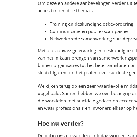
Om deze en andere aanbevelingen verder uit t
acties binnen drie thema’s:
Training en deskundigheidsbevordering
Communicatie en publiekscampagne
Netwerkbrede samenwerking suïcideprev
Met alle aanwezige ervaring en deskundigheid 
van het in kaart brengen van samenwerkingspar
binnen organisaties tot het beter aansluiten bi
sleutelfiguren om het praten over suïcidale ge
We kijken terug op een zeer waardevolle middag
opgehaald. Samen hebben we een belangrijke s
die worstelen met suïcidale gedachten eerder 
en waar professionals en inwoners elkaar op h
Hoe nu verder?
De opbrengsten van deze middag worden, samen