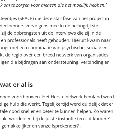
k om te zorgen voor mensen die het moeilijk hebben.’
teentjes (SPACE) die deze startfase van het project in
deelnemers vervolgens mee in de belangrijkste
ij de opbrengsten uit de interviews die zij in de
en professionals heeft gehouden. Hieruit kwam naar
hangt met een combinatie van psychische, sociale en
ikt de regio over een breed netwerk van organisaties,
ndigen die bijdragen aan ondersteuning, verbinding en
at er al is
kunnen voortbouwen. Het Herstelnetwerk Eemland werd
e hulp die werkt. Tegelijkertijd werd duidelijk dat er
ale nood sneller en beter te kunnen helpen. Zo waren
akt worden en bij de juiste instantie terecht komen?’
t gemakkelijker en vanzelfsprekender?’.