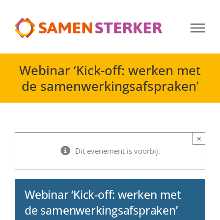
G
a
n
a
a
r
Webinar ‘Kick-off: werken met
i
de samenwerkingsafspraken’
n
h
o
u
d
×
Dit evenement is voorbij.
Webinar ‘Kick-off: werken met
de samenwerkingsafspraken’